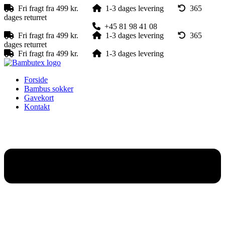
Videre
Fri fragt fra 499 kr.
1-3 dages levering
365
til
dages returret
indhold
mail@bambutex.dk
+45 81 98 41 08
Log ind
Fri fragt fra 499 kr.
1-3 dages levering
365
dages returret
Fri fragt fra 499 kr.
1-3 dages levering
Forside
Bambus sokker
Gavekort
Kontakt