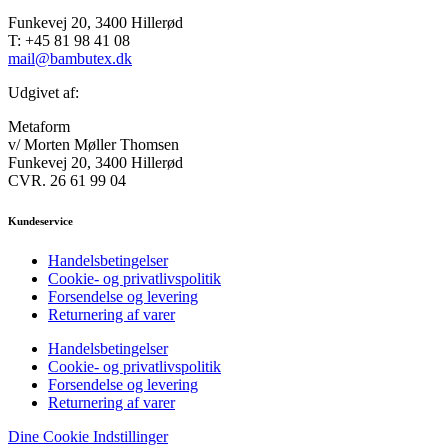
varesiden
flere
Funkevej 20, 3400 Hillerød
varianter.
T: +45 81 98 41 08
Mulighederne
mail@bambutex.dk
kan
vælges
Udgivet af:
på
varesiden
Metaform
v/ Morten Møller Thomsen
Funkevej 20, 3400 Hillerød
CVR. 26 61 99 04
Kundeservice
Handelsbetingelser
Cookie- og privatlivspolitik
Forsendelse og levering
Returnering af varer
Handelsbetingelser
Cookie- og privatlivspolitik
Forsendelse og levering
Returnering af varer
Dine Cookie Indstillinger