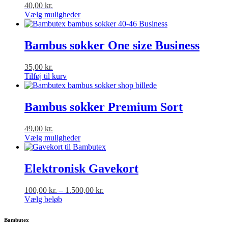
40,00
kr.
Vælg muligheder
Dette
vare
har
Bambus sokker One size Business
flere
varianter.
35,00
kr.
Mulighederne
Tilføj til kurv
kan
vælges
på
Bambus sokker Premium Sort
varesiden
49,00
kr.
Vælg muligheder
Dette
vare
har
Elektronisk Gavekort
flere
varianter.
Prisinterval:
100,00
kr.
–
1.500,00
kr.
Mulighederne
100,00 kr.
Vælg beløb
kan
Dette
til
vælges
vare
1.500,00 kr.
på
Bambutex
har