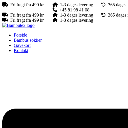
Videre
Fri fragt fra 499 kr.
1-3 dages levering
365 dages r
til
mail@bambutex.dk
+45 81 98 41 08
Log ind
indhold
Fri fragt fra 499 kr.
1-3 dages levering
365 dages r
Fri fragt fra 499 kr.
1-3 dages levering
Forside
Bambus sokker
Gavekort
Kontakt